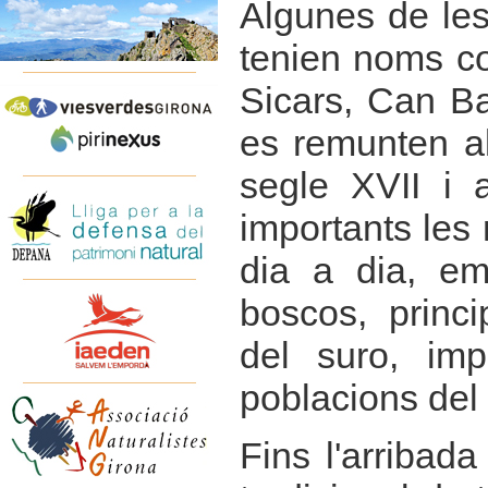
Algunes de les
tenien noms c
Sicars, Can Ba
es remunten al
segle XVII i 
importants les
dia a dia, em
boscos, princi
del suro, imp
poblacions del
Fins l'arribada