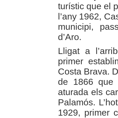
turístic que el
l’any 1962, Cas
municipi, pas
d’Aro.
Lligat a l’arr
primer establi
Costa Brava. De
de 1866 que e
aturada els ca
Palamós. L’hot
1929, primer c