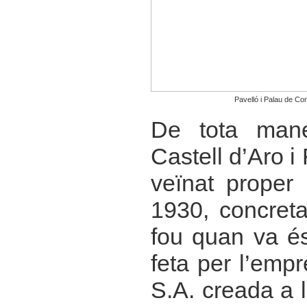
Pavelló i Palau de Co
De tota maner
Castell d’Aro i
veïnat proper a
1930, concreta
fou quan va és
feta per l’emp
S.A. creada a 