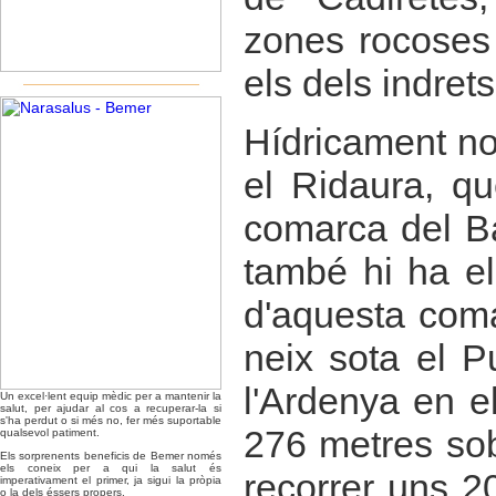
zones rocoses
els dels indrets
Hídricament no
el Ridaura, qu
comarca del Ba
també hi ha el
d'aquesta coma
neix sota el P
l'Ardenya en e
Un excel·lent equip mèdic per a mantenir la
salut, per ajudar al cos a recuperar-la si
s'ha perdut o si més no, fer més suportable
276 metres sob
qualsevol patiment.
Els sorprenents beneficis de Bemer només
els coneix per a qui la salut és
recorrer uns 2
imperativament el primer, ja sigui la pròpia
o la dels éssers propers.