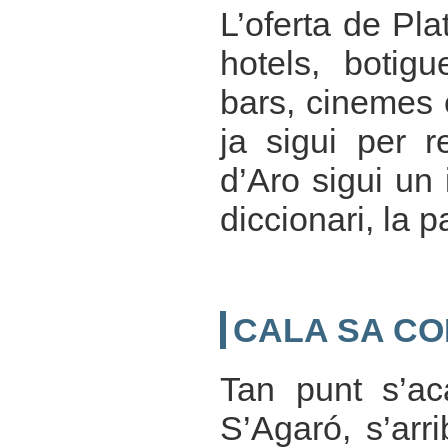
L’oferta de Pla
hotels, botigu
bars, cinemes 
ja sigui per r
d’Aro sigui un
diccionari, la 
CALA SA C
Tan punt s’a
S’Agaró, s’ar