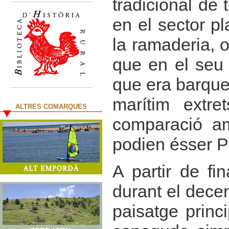
tradicional de t
en el sector pl
la ramaderia, 
que en el seu l
que era barques
marítim extr
ALTRES COMARQUES
comparació am
podien ésser P
A partir de fi
durant el dece
paisatge princi