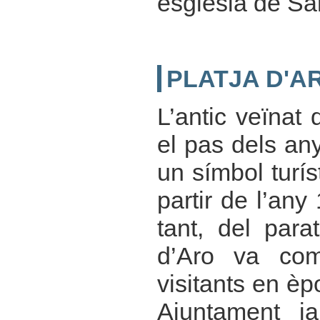
església de Sa
PLATJA D'A
L’antic veïnat
el pas dels an
un símbol turí
partir de l’any
tant, del par
d’Aro va com
visitants en èp
Ajuntament j