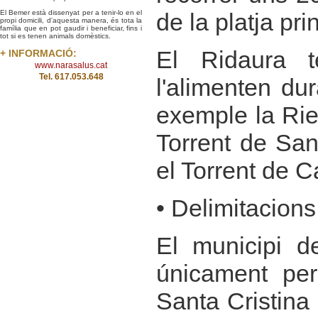
de la platja pri
El Bemer està dissenyat per a tenir-lo en el
propi domicili, d'aquesta manera, és tota la
família que en pot gaudir i beneficiar, fins i
tot si es tenen animals domèstics.
El Ridaura t
+ INFORMACIÓ:
www.narasalus.cat
Tel. 617.053.648
l'alimenten du
exemple la Rier
Torrent de San
el Torrent de C
• Delimitacions
El municipi de
únicament per
Santa Cristina 