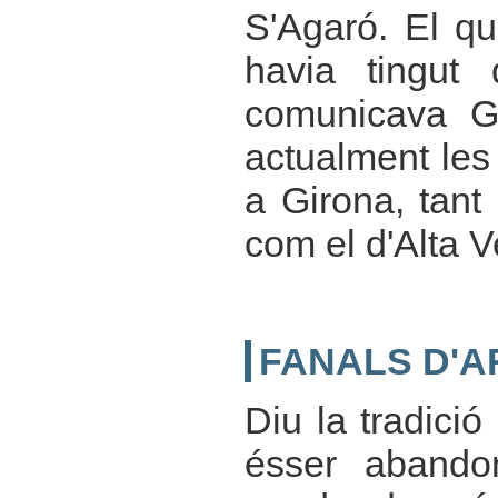
S'Agaró. El qu
havia tingut 
comunicava G
actualment les
a Girona, tant
com el d'Alta V
FANALS D'A
Diu la tradici
ésser abando