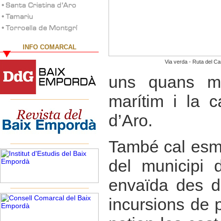
INFO COMARCAL
Via verda - Ruta del Carr
uns quans mas
marítim i la c
d’Aro.
També cal esm
del municipi d
envaïda des d
incursions de 