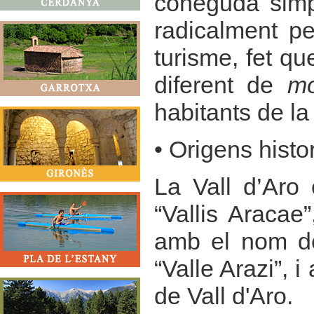
coneguda simpl
radicalment pe
turisme, fet qu
diferent de
m
habitants de la
• Origens histo
La Vall d’Aro 
“Vallis Aracae
amb el nom de
“Valle Arazi”,
de Vall d'Aro.