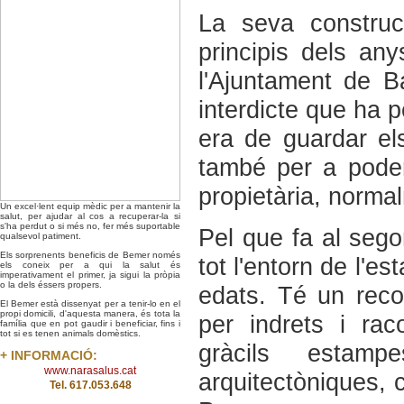
La seva construc
principis dels an
l'Ajuntament de B
interdicte que ha pe
era de guardar el
també per a poder
propietària, norm
Un excel·lent equip mèdic per a mantenir la
salut, per ajudar al cos a recuperar-la si
s'ha perdut o si més no, fer més suportable
Pel que fa al sego
qualsevol patiment.
Els sorprenents beneficis de Bemer només
tot l'entorn de l'es
els coneix per a qui la salut és
imperativament el primer, ja sigui la pròpia
o la dels éssers propers.
edats. Té un recor
El Bemer està dissenyat per a tenir-lo en el
propi domicili, d'aquesta manera, és tota la
per indrets i ra
família que en pot gaudir i beneficiar, fins i
tot si es tenen animals domèstics.
gràcils estam
+ INFORMACIÓ:
www.narasalus.cat
arquitectòniques, 
Tel. 617.053.648