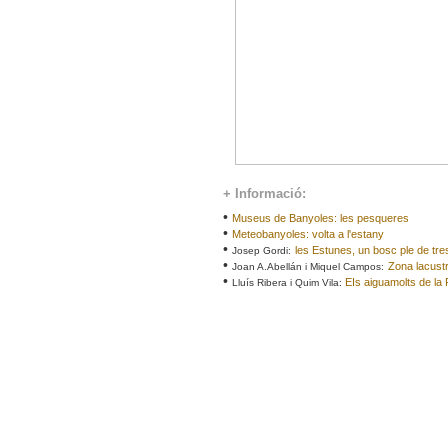
+ Informació:
•
Museus de Banyoles: les pesqueres
•
Meteobanyoles: volta a l'estany
•
les Estunes, un bosc ple de tres
Josep Gordi:
•
Zona lacust
Joan A.Abellán i Miquel Campos:
•
EIs aiguamolts de la
Lluís Ribera i Quim Vila: