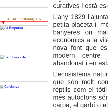
curatives i està e
L’any 1829 l’ajunt
ALTRES COMARQUES
petita placeta i, 
banyeres on mala
econòmics a la vila
nova font que és
modern centre t
abandonat i en est
L’ecosistema natur
que són molt com
rèptils com el tòti
més autòctons són 
carpa, el garbí o e