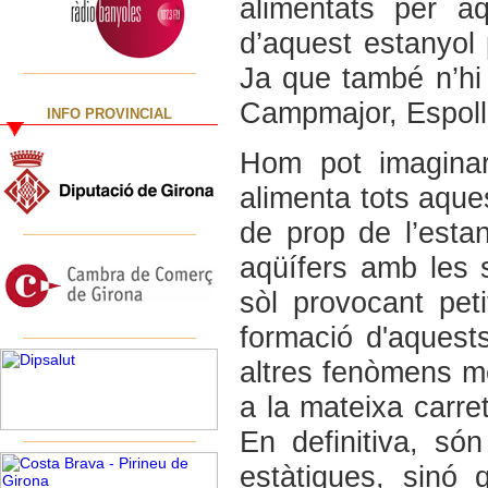
alimentats per a
d’aquest estanyol
Ja que també n’hi
Campmajor, Espolla
INFO PROVINCIAL
Hom pot imaginar
alimenta tots aque
de prop de l’estan
aqüífers amb les 
sòl provocant pet
formació d'aquest
altres fenòmens m
a la mateixa carre
En definitiva, s
estàtiques, sinó