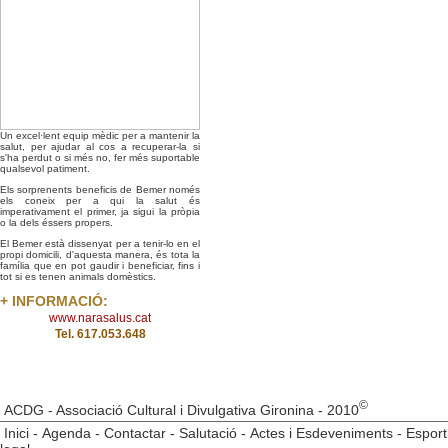
Un excel·lent equip mèdic per a mantenir la
salut, per ajudar al cos a recuperar-la si
s'ha perdut o si més no, fer més suportable
qualsevol patiment.
Els sorprenents beneficis de Bemer només
els coneix per a qui la salut és
imperativament el primer, ja sigui la pròpia
o la dels éssers propers.
El Bemer està dissenyat per a tenir-lo en el
propi domicili, d'aquesta manera, és tota la
família que en pot gaudir i beneficiar, fins i
tot si es tenen animals domèstics.
+ INFORMACIÓ:
www.narasalus.cat
Tel. 617.053.648
©
ACDG - Associació Cultural i Divulgativa Gironina - 2010
Inici
-
Agenda
-
Contactar
-
Salutació
-
Actes i Esdeveniments
-
Esport